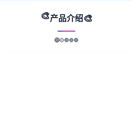
🎨
🎨
产品介绍
🟡
🔵
🔴
🟢
🟣
📖
游戏故事
✨
Steam中文管家指定下载平台是畅玩游戏、讨
论游戏、创造游戏的快乐所在。 在线
25,745,866 正在游戏 6,491,051 安装Steam
亦可用于: 了解更多 立即访问游戏 我们有约
30,000 款游戏,从 AAA 大作到小品的独立游