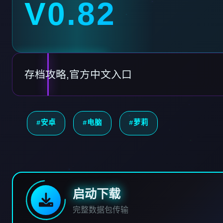
V0.82
存档攻略,官方中文入口
#安卓
#电脑
#萝莉
启动下载
完整数据包传输