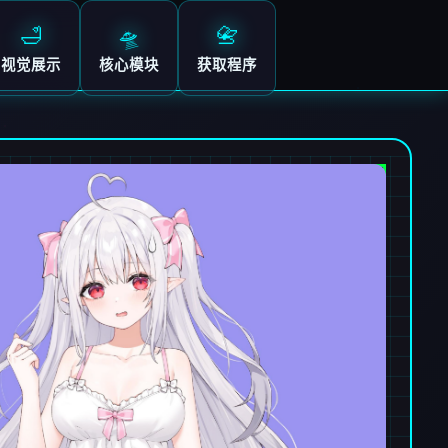
🛁
🛸
📇
视觉展示
核心模块
获取程序