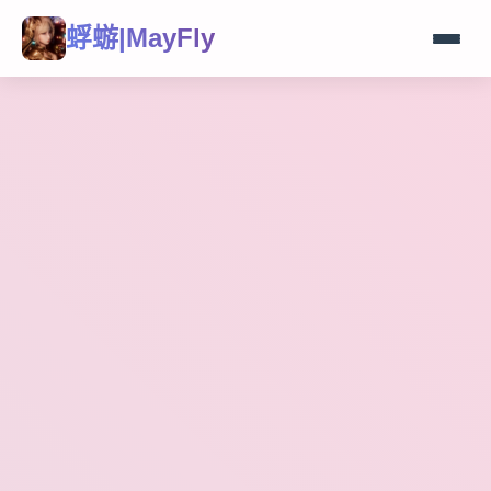
蜉蝣|MayFly