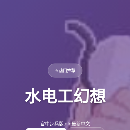
⭐ 热门推荐
水电工幻想
官中步兵版,dlc最新中文