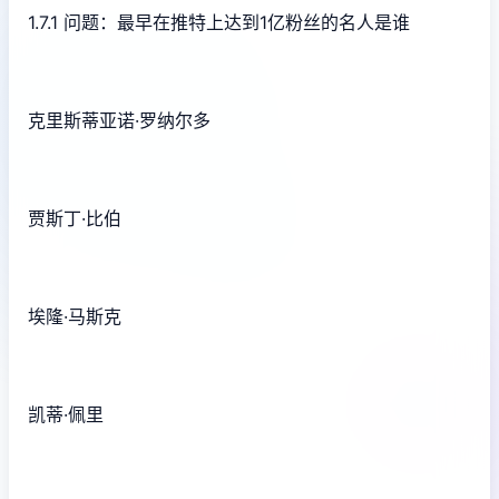
1.7.1 问题：最早在推特上达到1亿粉丝的名人是谁
克里斯蒂亚诺·罗纳尔多
贾斯丁·比伯
埃隆·马斯克
凯蒂·佩里