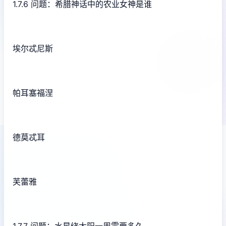
1.7.6 问题：希腊神话中的农业女神是谁
埃尔忒尼斯
帕耳塞福涅
德莫忒耳
芙蕾雅