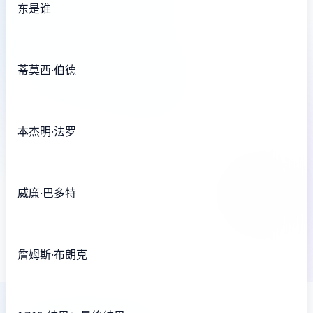
东是谁
蒂莫西·伯德
本杰明·法罗
威廉·巴多特
詹姆斯·布朗克