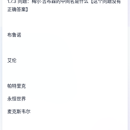
1.7.3 问题：梅尔·吉布森的中间名是什么【这个问题没有
正确答案】
布鲁诺
艾伦
帕特里克
永恒世界
麦克斯韦尔