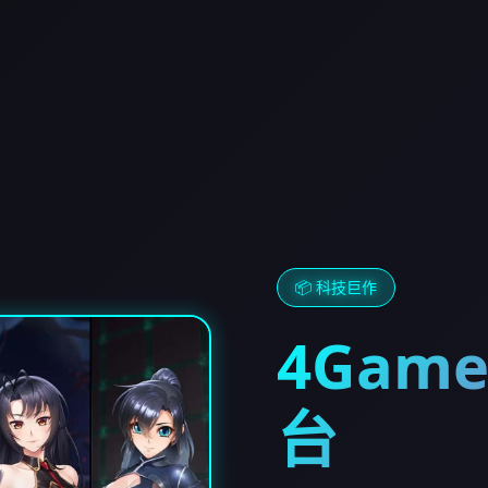
📦 科技巨作
4Gam
台