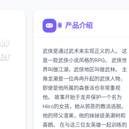
🎇 产品介绍
ow
武侠是通过武术来实现正义的人。 这
er
是一款武侠小说风格的RPG。 武侠世
界叫做江湖，武侠地区叫做武林。 主
C
角龙濑是一位冉冉升起的武侠人物，
即使是他所属的森普派也非常重视
900K
他。 故事开始于龙井保护一个名为
玩家
Hiiro的女孩，她从邪恶的教派逃脱。
他的师父凛美，他的妹妹徒弟濑树和
喜朗。 在与这三位女英雄一起训练的
多