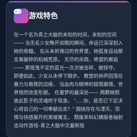
游戏特色
在一个名为青之大脑的未知的时间，未知的空间
—— 当无名少女睁开双眼的瞬间，命运已深深刻入
她的骨髓。 在从未祈祷过的世界里，她孤身迎战那
支离破碎的机械荒原。 无尽的杀戮，绝望的邂逅
—— 那摇曳不定的蓝光一次次被击碎、被掠夺，
即便如此，少女从未停下脚步。 教堂的钟声回荡在
暴力与救赎的边缘， 当血肉与精神的极限崩塌，世
界悄然改变形貌。 在噩梦的最深处—— 两颗映照
彼此影子的灵魂终于现身。 “……你，是否已下定决
心将自己的一切奉献出去？” 围绕存在与湮灭、恐
惧与快感展开的黑暗寓言。 颓废系科幻横版卷轴射
击动作游戏-青之大脑中文最新版