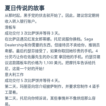
夏日传说的故事
从那时起，黑手党的伏击就开始了。因此，建议您定期将
收入转入银行账户。
滑板车
成功交付 3 次比萨饼并等待 3 天。
在比萨店遇见红发女郎蒂娜。托尼说服你换档。Saga
Dealership有你需要的东西，但接待员不卖给你，推销员
卑鄙。最后约瑟芬接受了，如果你取回她珍贵的手机。4
分灵巧让你在佐藤先生的办公室 拿回他的手机。约瑟芬建
议这款踏板车的价格为 1,100 美元。把摩托车告诉给托
尼，这是一个好的开始！
意大利工作
成功交付 5 次比萨饼并等待 4 天。
第二天，玛丽亚向您介绍披萨制作，并要求您制作 4 道手
工菜肴。
第二天，托尼向你倾诉说，某些事情并不像烘焙那么容
易。