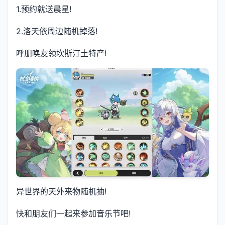
1.预约就送晨星!
2.洛天依周边随机掉落!
呼朋唤友领坎斯汀土特产!
异世界的天外来物随机抽!
快和朋友们一起来参加音乐节吧!