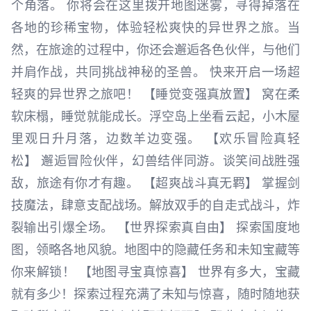
个角落。 你将会在这里拨开地图迷雾，寻得掉落在
各地的珍稀宝物，体验轻松爽快的异世界之旅。当
然，在旅途的过程中，你还会邂逅各色伙伴，与他们
并肩作战，共同挑战神秘的圣兽。 快来开启一场超
轻爽的异世界之旅吧！ 【睡觉变强真放置】 窝在柔
软床榻，睡觉就能成长。浮空岛上坐看云起，小木屋
里观日升月落，边数羊边变强。 【欢乐冒险真轻
松】 邂逅冒险伙伴，幻兽结伴同游。谈笑间战胜强
敌，旅途有你才有趣。 【超爽战斗真无羁】 掌握剑
技魔法，肆意支配战场。解放双手的自走式战斗，炸
裂输出引爆全场。 【世界探索真自由】 探索国度地
图，领略各地风貌。地图中的隐藏任务和未知宝藏等
你来解锁！ 【地图寻宝真惊喜】 世界有多大，宝藏
就有多少！探索过程充满了未知与惊喜，随时随地获