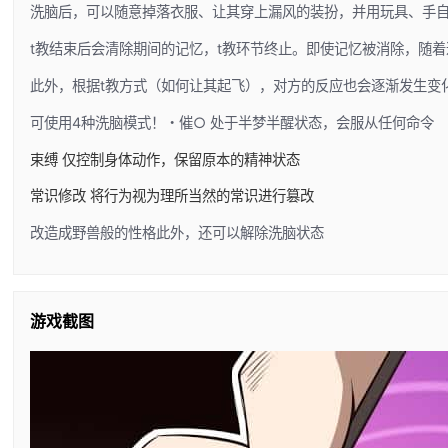
洗脑后，可以随意掉落衣服、让其穿上漏风的装扮，并用玩具、手
t教结束后会清除期间的记忆，t教环节终止。即使记忆被消除，随
此外，根据t教方式（如何让其起飞），对方的反应也会逐渐发生变
可使用4种洗脑模式！・催○ 处于半梦半醒状态，会服从任何命令
束缚 仅控制身体动作，保留原本的精神状态
常识修改 将行为视为理所当然的常识进行篡改
改造成野兽般的性格此外，还可以解除洗脑状态
游戏截图