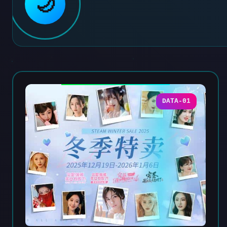
🌙
DATA-01