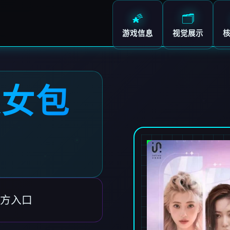
🌠
🗂️
游戏信息
视觉展示
美女包
方入口